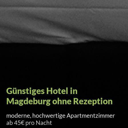
Self-Check-in per Türcode
Versand am Anreisetag um 15 Uhr per SMS
und E-Mail